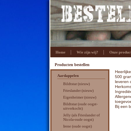
Home
Wie zijn wij?
Onze produc
Producten bestellen
Heerlijk
Aardappelen
500 gra
leveren 
Bildtstar (nieuw)
Herkoms
Frieslander (nieuw)
Ingredië
Allerge
Eigenheimer (nieuw)
toegevo
Bildtstar (oude oogst-
Bij een 
uitverkocht)
Jelly (als Frieslander of
Nicola-oude oogst)
Irene (oude oogst)