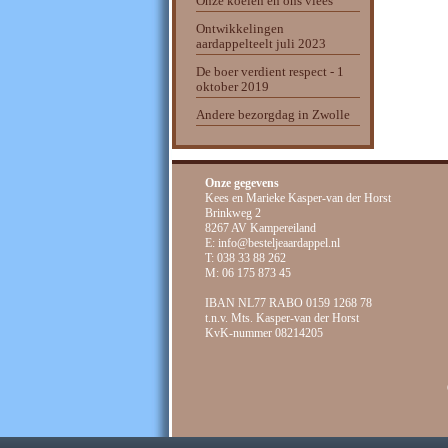
Onze koeien en ons vlees
Ontwikkelingen
aardappelteelt juli 2023
De boer verdient respect - 1
oktober 2019
Andere bezorgdag in Zwolle
Powered b
Onze gegevens
Kees en Marieke Kasper-van der Horst
Brinkweg 2
8267 AV Kampereiland
E: info@besteljeaardappel.nl
T: 038 33 88 262
M: 06 175 873 45
IBAN NL77 RABO 0159 1268 78
t.n.v. Mts. Kasper-van der Horst
KvK-nummer 08214205