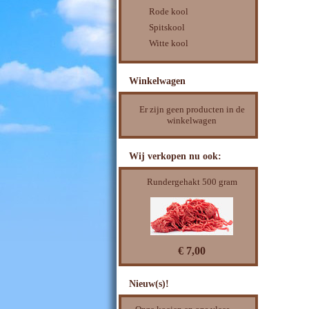
Rode kool
Spitskool
Witte kool
Winkelwagen
Er zijn geen producten in de
winkelwagen
Wij verkopen nu ook:
Rundergehakt 500 gram
€ 7,00
Nieuw(s)!