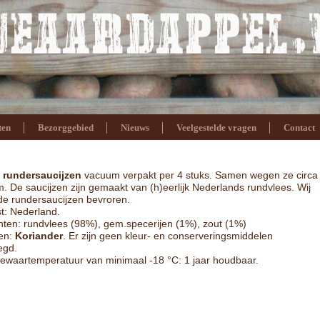
ten
Bezorggebied
Nieuws
Veelgestelde vragen
Contact
e
rundersaucijzen
vacuum verpakt per 4 stuks. Samen wegen ze circa
m.
De saucijzen zijn gemaakt van (h)eerlijk Nederlands rundvlees.
Wij
de rundersaucijzen bevroren.
t: Nederland.
nten: rundvlees (98%), gem.specerijen (1%), zout (1%)
nen:
Koriander
. Er zijn geen kleur- en conserveringsmiddelen
egd.
bewaartemperatuur van minimaal -18 °C: 1 jaar houdbaar.