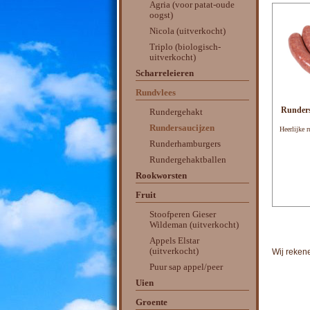
Agria (voor patat-oude
oogst)
Nicola (uitverkocht)
Triplo (biologisch-
uitverkocht)
Scharreleieren
Rundvlees
Runders
Rundergehakt
Rundersaucijzen
Heerlijke r
Runderhamburgers
Rundergehaktballen
Rookworsten
Fruit
Stoofperen Gieser
Wildeman (uitverkocht)
Appels Elstar
(uitverkocht)
Wij reke
Puur sap appel/peer
Uien
Groente