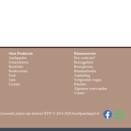
y CCV Shop
webshop software
Alle bedragen zijn i
Onze Producten
Klantenservice
Aardappelen
Hoe werkt het?
Scharreleieren
Bezorggebied
Rundvlees
Bezorgkosten
Rookworsten
Betaalmethoden
Fruit
Aanbieding
Uien
Veelgestelde vragen
Groente
Klachten
Algemene voorwaarden
Contact
Genoemde prijzen zijn inclusief BTW © 2014-2026 besteljeaardappel.nl